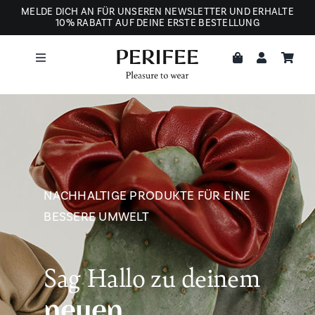
Zum
MELDE DICH AN FÜR UNSEREN NEWSLETTER UND ERHALTE
10% RABATT AUF DEINE ERSTE BESTELLUNG
Inhalt
springen
Toggle
Navigation
ÜBER UNS
AUS LIEBE ZU DEN TIEREN
NACHHALTIGE PRODUKTE FÜR EINE
BESSERE UMWELT
Sag Hallo zu deinem
neuen