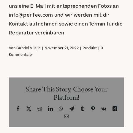
uns eine E-Mail mit entsprechenden Fotos an
info@perifee.com und wir werden mit dir
Kontakt aufnehmen sowie einen Termin für die
Reparatur vereinbaren.
Von
Gabriel Vilajic
|
November 21, 2022
|
Produkt
|
0
Kommentare
Share This Story, Choose Your
Platform!
Facebook
X
Reddit
LinkedIn
WhatsApp
Telegram
Tumblr
Pinterest
Vk
Xing
E-
Mail