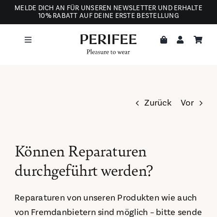
Zum
MELDE DICH AN FÜR UNSEREN NEWSLETTER UND ERHALTE
10% RABATT AUF DEINE ERSTE BESTELLUNG
Inhalt
springen
Toggle
Navigation
ÜBER UNS
AUS LIEBE ZU DEN TIEREN
Zurück
Vor
Können Reparaturen
durchgeführt werden?
Reparaturen von unseren Produkten wie auch
von Fremdanbietern sind möglich – bitte sende