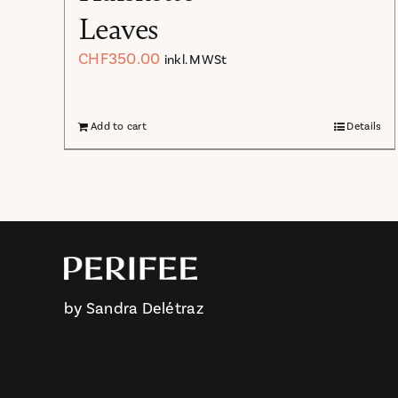
Leaves
CHF
350.00
inkl. MWSt
Add to cart
Details
by Sandra Delétraz